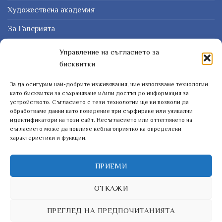
Художествена академия
За Галерията
Защо картина?
Управление на съгласието за
бисквитки
Курсове
За да осигурим най-добрите изживявания, ние използваме технологии
ЗАПИШЕТЕ СЕ ЗА НАШИЯТ БЮЛЕТИН
като бисквитки за съхраняване и/или достъп до информация за
устройството. Съгласието с тези технологии ще ни позволи да
обработваме данни като поведение при сърфиране или уникални
идентификатори на този сайт. Несъгласието или оттеглянето на
съгласието може да повлияе неблагоприятно на определени
характеристики и функции.
ПРИЕМИ
ОТКАЖИ
ПРЕГЛЕД НА ПРЕДПОЧИТАНИЯТА