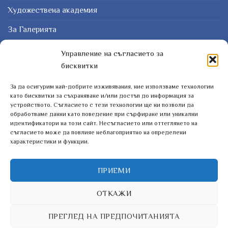
Художествена академия
За Галерията
Защо картина?
Управление на съгласието за
бисквитки
Курсове
За да осигурим най-добрите изживявания, ние използваме технологии
ЗАПИШЕТЕ СЕ ЗА НАШИЯТ БЮЛЕТИН
като бисквитки за съхраняване и/или достъп до информация за
устройството. Съгласието с тези технологии ще ни позволи да
обработваме данни като поведение при сърфиране или уникални
идентификатори на този сайт. Несъгласието или оттеглянето на
съгласието може да повлияе неблагоприятно на определени
характеристики и функции.
ПРИЕМИ
ОТКАЖИ
ПРЕГЛЕД НА ПРЕДПОЧИТАНИЯТА