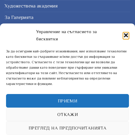
Художествена академия
За Галерията
Защо картина?
Управление на съгласието за
бисквитки
Курсове
За да осигурим най-добрите изживявания, ние използваме технологии
ЗАПИШЕТЕ СЕ ЗА НАШИЯТ БЮЛЕТИН
като бисквитки за съхраняване и/или достъп до информация за
устройството. Съгласието с тези технологии ще ни позволи да
обработваме данни като поведение при сърфиране или уникални
идентификатори на този сайт. Несъгласието или оттеглянето на
съгласието може да повлияе неблагоприятно на определени
характеристики и функции.
ПРИЕМИ
ОТКАЖИ
ПРЕГЛЕД НА ПРЕДПОЧИТАНИЯТА