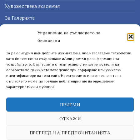
Художествена академия
За Галерията
Защо картина?
Управление на съгласието за
бисквитки
Курсове
За да осигурим най-добрите изживявания, ние използваме технологии
ЗАПИШЕТЕ СЕ ЗА НАШИЯТ БЮЛЕТИН
като бисквитки за съхраняване и/или достъп до информация за
устройството. Съгласието с тези технологии ще ни позволи да
обработваме данни като поведение при сърфиране или уникални
идентификатори на този сайт. Несъгласието или оттеглянето на
съгласието може да повлияе неблагоприятно на определени
характеристики и функции.
ПРИЕМИ
ОТКАЖИ
ПРЕГЛЕД НА ПРЕДПОЧИТАНИЯТА