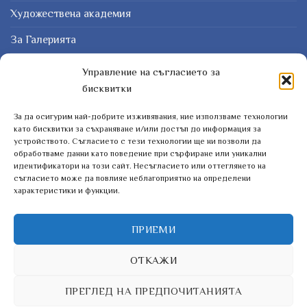
Художествена академия
За Галерията
Защо картина?
Управление на съгласието за
бисквитки
Курсове
За да осигурим най-добрите изживявания, ние използваме технологии
ЗАПИШЕТЕ СЕ ЗА НАШИЯТ БЮЛЕТИН
като бисквитки за съхраняване и/или достъп до информация за
устройството. Съгласието с тези технологии ще ни позволи да
обработваме данни като поведение при сърфиране или уникални
идентификатори на този сайт. Несъгласието или оттеглянето на
съгласието може да повлияе неблагоприятно на определени
характеристики и функции.
ПРИЕМИ
ОТКАЖИ
ПРЕГЛЕД НА ПРЕДПОЧИТАНИЯТА