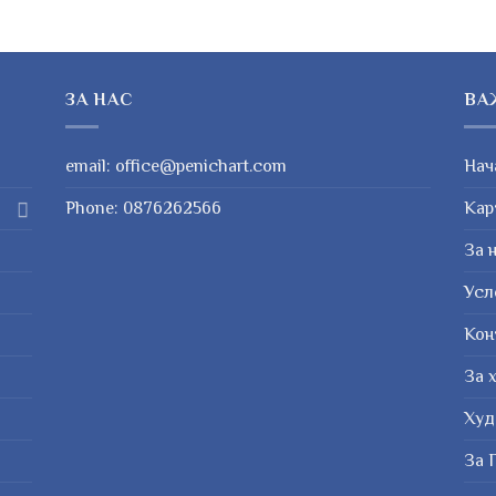
ЗА НАС
ВА
email:
office@penichart.com
Нач
Phone:
0876262566
Кар
За 
Усл
Кон
За 
Худ
За 