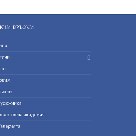
ЖНИ ВРЪЗКИ
ало
тини
нас
овия
такти
художника
ожествена академия
Галерията