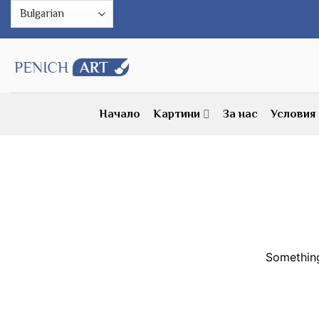
Skip
to
content
Начало
Картини
За нас
Условия
Something