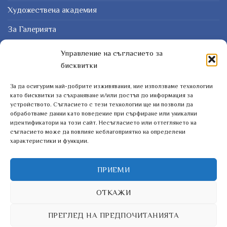
Художествена академия
За Галерията
Защо картина?
Управление на съгласието за
бисквитки
Курсове
За да осигурим най-добрите изживявания, ние използваме технологии
ЗАПИШЕТЕ СЕ ЗА НАШИЯТ БЮЛЕТИН
като бисквитки за съхраняване и/или достъп до информация за
устройството. Съгласието с тези технологии ще ни позволи да
обработваме данни като поведение при сърфиране или уникални
идентификатори на този сайт. Несъгласието или оттеглянето на
съгласието може да повлияе неблагоприятно на определени
характеристики и функции.
ПРИЕМИ
ОТКАЖИ
ПРЕГЛЕД НА ПРЕДПОЧИТАНИЯТА