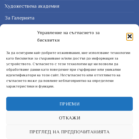
Художествена академия
За Галерията
Защо картина?
Управление на съгласието за
бисквитки
Курсове
За да осигурим най-добрите изживявания, ние използваме технологии
ЗАПИШЕТЕ СЕ ЗА НАШИЯТ БЮЛЕТИН
като бисквитки за съхраняване и/или достъп до информация за
устройството. Съгласието с тези технологии ще ни позволи да
обработваме данни като поведение при сърфиране или уникални
идентификатори на този сайт. Несъгласието или оттеглянето на
съгласието може да повлияе неблагоприятно на определени
характеристики и функции.
ПРИЕМИ
ОТКАЖИ
ПРЕГЛЕД НА ПРЕДПОЧИТАНИЯТА