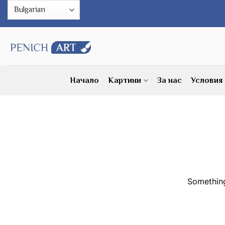
Skip
to
content
Начало
Картини
За нас
Условия
Something