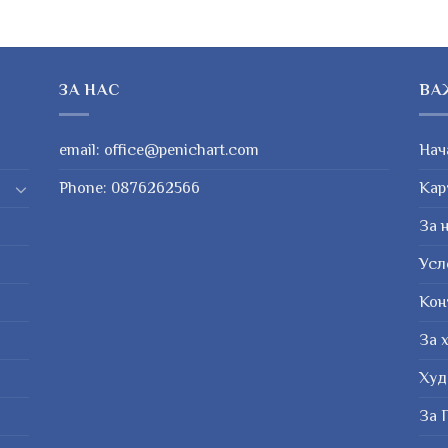
ЗА НАС
ВА
email:
office@penichart.com
Нач
Phone:
0876262566
Кар
За 
Усл
Кон
За 
Худ
За 