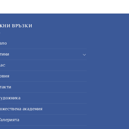
ЖНИ ВРЪЗКИ
ало
тини
нас
овия
такти
художника
ожествена академия
Галерията